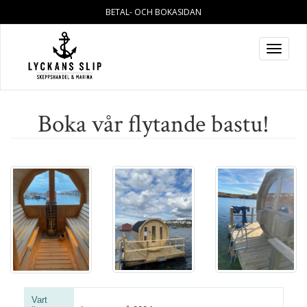
BETAL- OCH BOKASIDAN
Toggle
navigat
Boka vår flytande bastu!
Vart