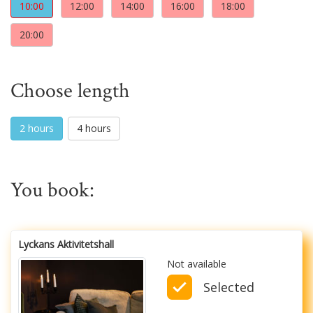
10:00
12:00
14:00
16:00
18:00
20:00
Choose length
2 hours
4 hours
You book:
Lyckans Aktivitetshall
Not available
Selected